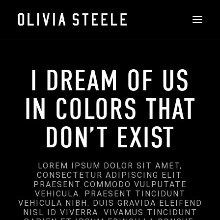
THE ART
I DREAM OF US
ABOUT
IN COLORS THAT
INSTALLATIONS
DON’T EXIST
FEATURED
CONTACT
LOREM IPSUM DOLOR SIT AMET,
SHOP
CONSECTETUR ADIPISCING ELIT.
PRAESENT COMMODO VULPUTATE
VEHICULA. PRAESENT TINCIDUNT
SEARCH
VEHICULA NIBH. DUIS GRAVIDA ELEIFEND
NISL ID VIVERRA. VIVAMUS TINCIDUNT